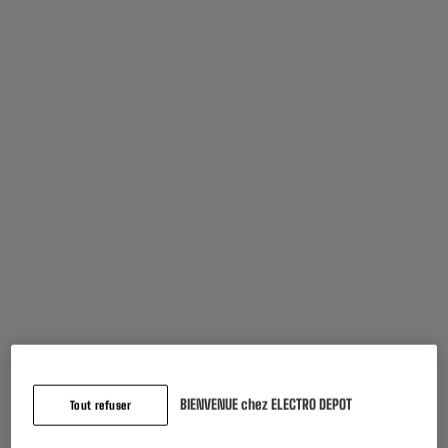
Garantie comprise :
2 ans
Jusqu'en
août 2028
Pièces et main d'oeuvre.
Caractéristiques
Marque
TRUST
Type enceinte
Enceinte 2.1
Puissance
18W
Contrôle du volume
Boutons Sur Le Haut-Parleur
BIENVENUE chez ELECTRO DEPOT
Tout refuser
Rétroéclairage
Non