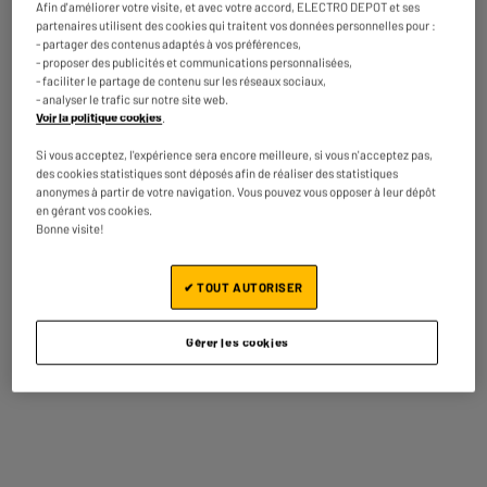
Afin d'améliorer votre visite, et avec votre accord, ELECTRO DEPOT et ses
Coloris
Noir
partenaires utilisent des cookies qui traitent vos données personnelles pour :
- partager des contenus adaptés à vos préférences,
Dimensions colis
H 23 cm x L 15 cm x P 22 cm
- proposer des publicités et communications personnalisées,
- faciliter le partage de contenu sur les réseaux sociaux,
Poids brut
1,11kg
- analyser le trafic sur notre site web.
Voir la politique cookies
.
Nom du fabricant, raison
TRUST INTERNATIONAL BV
Si vous acceptez, l'expérience sera encore meilleure, si vous n'acceptez pas,
sociale ou marque déposée
des cookies statistiques sont déposés afin de réaliser des statistiques
anonymes à partir de votre navigation. Vous pouvez vous opposer à leur dépôt
Adresse postale
600 LAAN VAN BARCELONA
en gérant vos cookies.
3317 DD DORDRECHT
Bonne visite!
Adresse électronique
SUPPORT@TRUST.COM
✔ TOUT AUTORISER
Code article
979543
Gérer les cookies
On vous propose aussi
ARRIVAGE