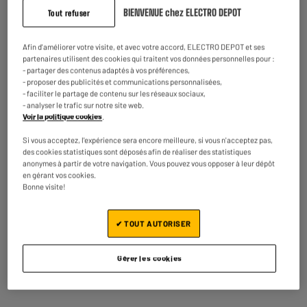
BIENVENUE chez ELECTRO DEPOT
Tout refuser
Type
Lecteur Dvd Écran Rotatif
Afin d'améliorer votre visite, et avec votre accord, ELECTRO DEPOT et ses
Affichage
LED
partenaires utilisent des cookies qui traitent vos données personnelles pour :
- partager des contenus adaptés à vos préférences,
Support
Fixation Appui Tête
- proposer des publicités et communications personnalisées,
- faciliter le partage de contenu sur les réseaux sociaux,
Type de commandes
Oui
- analyser le trafic sur notre site web.
Voir la politique cookies
.
Double lecteur
Non
Si vous acceptez, l'expérience sera encore meilleure, si vous n'acceptez pas,
Tuner TV
Non
des cookies statistiques sont déposés afin de réaliser des statistiques
anonymes à partir de votre navigation. Vous pouvez vous opposer à leur dépôt
Taille écran
10"
en gérant vos cookies.
Bonne visite!
Taille écran en cm
25,4cm
Port USB
Oui
✔ TOUT AUTORISER
Port micro SD
Non
Gérer les cookies
Autonomie
2h
Prise casque
Oui