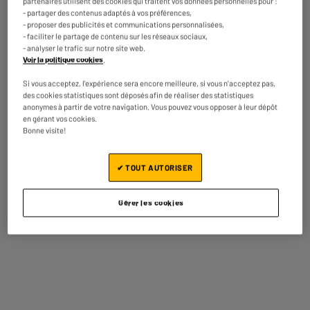
partenaires utilisent des cookies qui traitent vos données personnelles pour :
- partager des contenus adaptés à vos préférences,
La distance maximale constatée est
La vitesse maximale est d’environ
- proposer des publicités et communications personnalisées,
de 18 km
25 km/h
- faciliter le partage de contenu sur les réseaux sociaux,
- analyser le trafic sur notre site web.
Voir la politique cookies
.
Si vous acceptez, l'expérience sera encore meilleure, si vous n'acceptez pas,
des cookies statistiques sont déposés afin de réaliser des statistiques
anonymes à partir de votre navigation. Vous pouvez vous opposer à leur dépôt
en gérant vos cookies.
Bonne visite!
Batterie Lithium, 5,2 Ah, 36
350 WATTS
V
La puissance nominale du moteur
✔ TOUT AUTORISER
est de 350 watts
Gérer les cookies
14'' pouces
Frein à disque
Les roues de 14'' pouces vous
Cette trottinette est munie de frein à