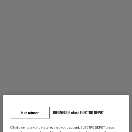
0
€
40
Dont
10X
ou
Apport de
0€ + 10 x
31.66€
dont coût de financement :
17.65€
Découvrez notre Draisienne URBANGLIDE BIKE 140
Bleue
BIENVENUE chez ELECTRO DEPOT
Tout refuser
18 km
Vitesse
Afin d'améliorer votre visite, et avec votre accord, ELECTRO DEPOT et ses