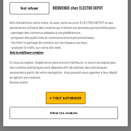
SMARTWARES
Alcaline AA- LR6 x 10
BIENVENUE chez ELECTRO DEPOT
Monoxyde de carbone
Tout refuser
14
2
€85
€35
Afin d'améliorer votre visite, et avec votre accord, ELECTRO DEPOT et ses
partenaires utilisent des cookies qui traitent vos données personnelles pour :
Prix total :
17.20€
- partager des contenus adaptés à vos préférences,
- proposer des publicités et communications personnalisées,
- faciliter le partage de contenu sur les réseaux sociaux,
Ajouter ces 2 articles au panier
- analyser le trafic sur notre site web.
Voir la politique cookies
.
Si vous acceptez, l'expérience sera encore meilleure, si vous n'acceptez pas,
des cookies statistiques sont déposés afin de réaliser des statistiques
Reprise de votre ancien appareil
anonymes à partir de votre navigation. Vous pouvez vous opposer à leur dépôt
Nous reprenons
gratuitement
votre ancien appareil.
en gérant vos cookies.
En savoir +
Bonne visite!
Garantie comprise :
2 ans
✔ TOUT AUTORISER
Jusqu'en
août 2028
Pièces et main d'oeuvre.
Gérer les cookies
Caractéristiques