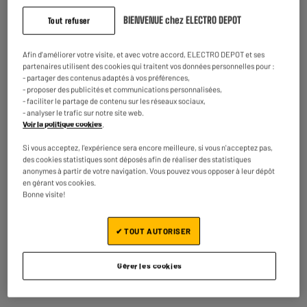
adaptateur
59
24
BIENVENUE chez ELECTRO DEPOT
€95
€95
Tout refuser
Afin d'améliorer votre visite, et avec votre accord, ELECTRO DEPOT et ses
Prix total :
84.90€
partenaires utilisent des cookies qui traitent vos données personnelles pour :
- partager des contenus adaptés à vos préférences,
- proposer des publicités et communications personnalisées,
Ajouter ces 2 articles au panier
- faciliter le partage de contenu sur les réseaux sociaux,
- analyser le trafic sur notre site web.
Voir la politique cookies
.
Si vous acceptez, l'expérience sera encore meilleure, si vous n'acceptez pas,
Garantie comprise :
2 ans
des cookies statistiques sont déposés afin de réaliser des statistiques
Jusqu'en
août 2028
anonymes à partir de votre navigation. Vous pouvez vous opposer à leur dépôt
en gérant vos cookies.
Bonne visite!
Caractéristiques
✔ TOUT AUTORISER
Marque
EDENWOOD
Gérer les cookies
Type
carte micro-sd
Capacité de Stockage Totale
256Go