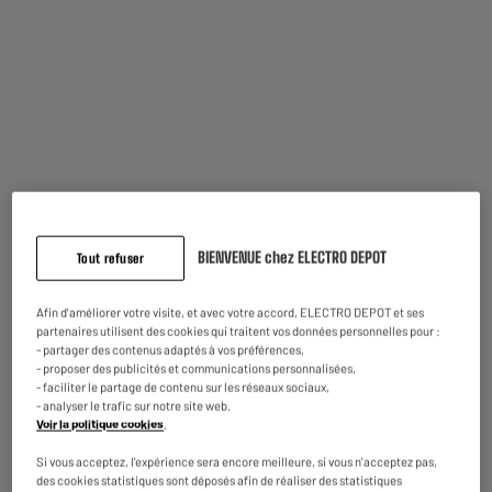
Bluetooth
HDMI
BIENVENUE chez ELECTRO DEPOT
Tout refuser
Sublimez votre
expérience TV
avec un
design compact
, un son
puissant immersif
et une
connectivité sans fil
. Avec la
technologie
Afin d'améliorer votre visite, et avec votre accord, ELECTRO DEPOT et ses
SAMSUNG
, profitez d'une
expérience sonore unique
.
partenaires utilisent des cookies qui traitent vos données personnelles pour :
- partager des contenus adaptés à vos préférences,
- proposer des publicités et communications personnalisées,
Souvent achetés ensemble
- faciliter le partage de contenu sur les réseaux sociaux,
- analyser le trafic sur notre site web.
Voir la politique cookies
.
LIVRAISON GRATUITE
BY ELECTRODEPOT
Si vous acceptez, l'expérience sera encore meilleure, si vous n'acceptez pas,
des cookies statistiques sont déposés afin de réaliser des statistiques