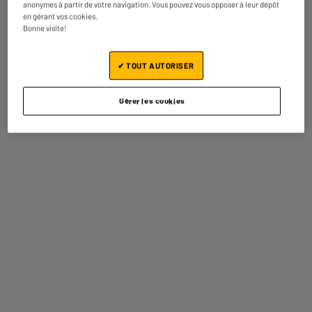
anonymes à partir de votre navigation. Vous pouvez vous opposer à leur dépôt
en gérant vos cookies.
Bonne visite!
✔ TOUT AUTORISER
Barre de son SAMSUNG
Câble EDENWOOD
Gérer les cookies
HW-B460
FIBRE OPTIQUE AUDIO
1,50M
146
4
€50
€95
Prix total :
151.45€
Ajouter ces 2 articles au panier
Reprise de votre ancien appareil
Nous reprenons
gratuitement
votre ancien appareil.
En savoir +