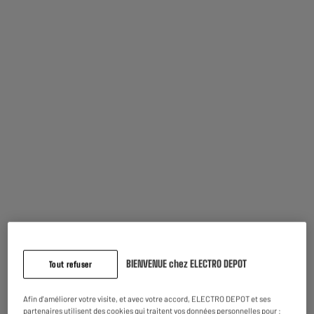
Garantie comprise :
2 ans
Jusqu'en
août 2028
Pièces et main d'oeuvre.
Caractéristiques
Marque
.
Type de produit
Moule
Matière principale
Silicone
BIENVENUE chez ELECTRO DEPOT
Tout refuser
Lavable en lave-vaisselle
Oui
Afin d'améliorer votre visite, et avec votre accord, ELECTRO DEPOT et ses
Coloris
Nc
partenaires utilisent des cookies qui traitent vos données personnelles pour :