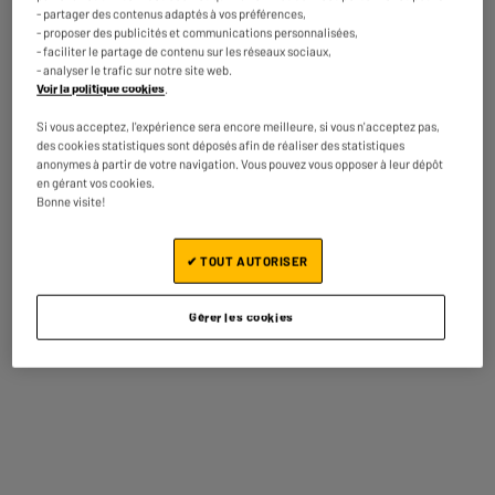
- partager des contenus adaptés à vos préférences,
Caractéristiques
Moule de cuisson pour
- proposer des publicités et communications personnalisées,
complémentaires
airfryer, diamètre 20 cm
- faciliter le partage de contenu sur les réseaux sociaux,
Les deux anses permettent
- analyser le trafic sur notre site web.
de déposer et retirer plus
Voir la politique cookies
.
facilement le moule dans la
Si vous acceptez, l'expérience sera encore meilleure, si vous n'acceptez pas,
cavité du airfryer.
des cookies statistiques sont déposés afin de réaliser des statistiques
Cuisson uniforme sans coller
anonymes à partir de votre navigation. Vous pouvez vous opposer à leur dépôt
en gérant vos cookies.
Dimensions colis
H 5 cm x L 20 cm x P 20 cm
Bonne visite!
Poids brut
0,28kg
✔ TOUT AUTORISER
Nom du fabricant, raison
GROUPE CMP
sociale ou marque déposée
Gérer les cookies
Adresse postale
157 AV. CHARLES FLOQUET
BATIMENT 93150 LE BLANC-
MESNIL
Adresse électronique
CONTACT@CMP-PARIS.COM
Code article
10004412