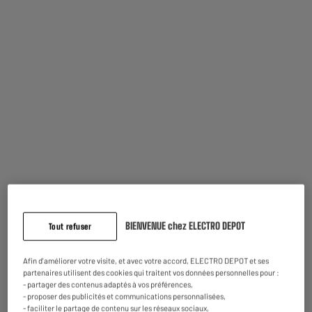
Profitez d’une définition d’image exceptionnelle, 4 fois supérieure aux
téléviseurs Full HD 1080p.
3 HDMI
Les 3 ports HDMI vous permettent de relier différents appareils à votre TV et
de transmettre une image et un son en haute définition.
BIENVENUE chez ELECTRO DEPOT
Tout refuser
Afin d'améliorer votre visite, et avec votre accord, ELECTRO DEPOT et ses
partenaires utilisent des cookies qui traitent vos données personnelles pour :
- partager des contenus adaptés à vos préférences,
Smart TV
- proposer des publicités et communications personnalisées,
- faciliter le partage de contenu sur les réseaux sociaux,