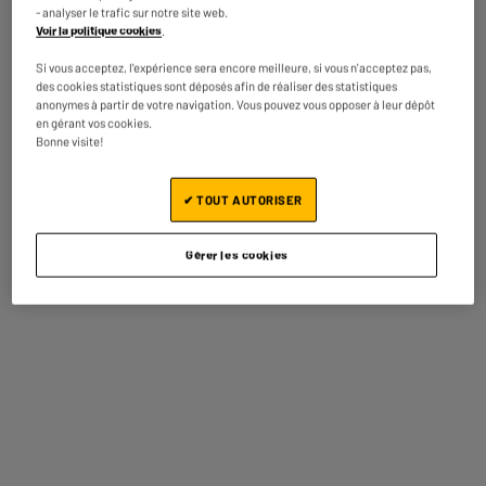
Les smart TV peuvent se connecter à votre réseau internet pour accéder à vos
- analyser le trafic sur notre site web.
contenus préférés : jeux, VOD, navigateur internet ...
Voir la politique cookies
.
Si vous acceptez, l'expérience sera encore meilleure, si vous n'acceptez pas,
des cookies statistiques sont déposés afin de réaliser des statistiques
anonymes à partir de votre navigation. Vous pouvez vous opposer à leur dépôt
Souvent achetés ensemble
en gérant vos cookies.
Bonne visite!
ARRIVAGE
BY ELECTRODEPOT
✔ TOUT AUTORISER
A
F
G
Gérer les cookies
EDENWOOD
Barre de son
ED65A11UHD-RE - TV
EDENWOOD BDS 105
UHD 4K Smart
ATMOS
389
119
€85
€95
Prix total :
509.80€