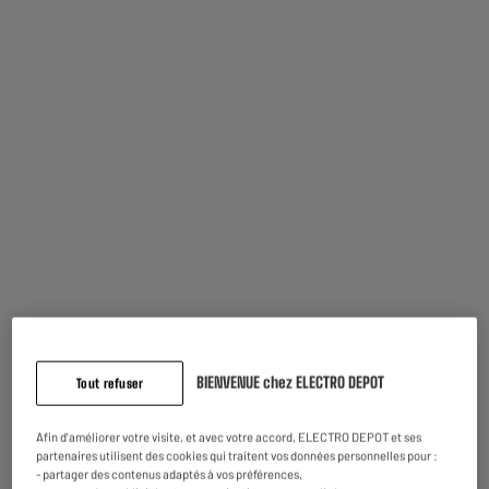
Garantie comprise :
2 ans
Jusqu'en
août 2028
Pièces et main d'oeuvre.
Caractéristiques
Marque
TEFAL
BIENVENUE chez ELECTRO DEPOT
Tout refuser
Type de produit
Râpe
Afin d'améliorer votre visite, et avec votre accord, ELECTRO DEPOT et ses
Matière principale
Acier Inoxydable
partenaires utilisent des cookies qui traitent vos données personnelles pour :
- partager des contenus adaptés à vos préférences,
Coloris
Noir