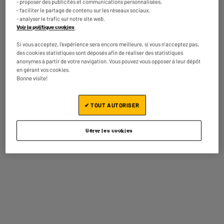
- proposer des publicités et communications personnalisées,
- faciliter le partage de contenu sur les réseaux sociaux,
Caractéristiques
Une râpe en acier inoxydable
- analyser le trafic sur notre site web.
complémentaires
qui offre des résultats ultra-
Voir la politique cookies
.
rapides et une stabilité
Si vous acceptez, l'expérience sera encore meilleure, si vous n'acceptez pas,
maximale
des cookies statistiques sont déposés afin de réaliser des statistiques
Solide, résistante aux taches
anonymes à partir de votre navigation. Vous pouvez vous opposer à leur dépôt
et facile à nettoyer, la râpe
en gérant vos cookies.
Tefal Ingenio Premium est
Bonne visite!
équipée d’embouts en
silicone antidérapants
✔ TOUT AUTORISER
innovants pour plus de
stabilité sur tous types de
récipients. Alliant facilité
Gérer les cookies
d'utilisation et performance,
les lames tranchantes à
double sens
permettent de râper avec
facilité et rapidité. Fabriquée
à partir de matériaux de haute
qualité conçus pour durer,
cette râpe en acier
inoxydable est dotée d'une