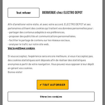
KITCHENCOOK
PRESSPOD crème
29
2
€95
€50
BIENVENUE chez ELECTRO DEPOT
électrique
Tout refuser
Afin d'améliorer votre visite, et avec votre accord, ELECTRO DEPOT et ses
Prix total :
32.45€
partenaires utilisent des cookies qui traitent vos données personnelles pour :
- partager des contenus adaptés à vos préférences,
- proposer des publicités et communications personnalisées,
Ajouter ces 2 articles au panier
- faciliter le partage de contenu sur les réseaux sociaux,
- analyser le trafic sur notre site web.
Voir la politique cookies
.
Si vous acceptez, l'expérience sera encore meilleure, si vous n'acceptez pas,
Reprise de votre ancien appareil
des cookies statistiques sont déposés afin de réaliser des statistiques
Nous reprenons
gratuitement
votre ancien appareil.
anonymes à partir de votre navigation. Vous pouvez vous opposer à leur dépôt
En savoir +
en gérant vos cookies.
Bonne visite!
Garantie comprise :
2 ans
Jusqu'en
août 2028
✔ TOUT AUTORISER
Pièces et main d'oeuvre.
Gérer les cookies
Caractéristiques