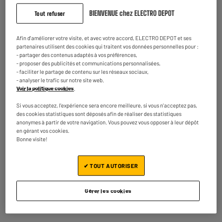
5 jours après votre commande
- offert
BIENVENUE chez ELECTRO DEPOT
Tout refuser
Disponible pour livraison
Afin d'améliorer votre visite, et avec votre accord, ELECTRO DEPOT et ses
partenaires utilisent des cookies qui traitent vos données personnelles pour :
- partager des contenus adaptés à vos préférences,
ARRIVAGE
- proposer des publicités et communications personnalisées,
Ecran PC Gamer incurvé 34" LENOVO R34W-30
- faciliter le partage de contenu sur les réseaux sociaux,
A
F
180HZ/ UWQHD
G
- analyser le trafic sur notre site web.
Voir la politique cookies
.
Plus produit : 34" 180HZ/0
Temps de réponse (ms) : 0,5Ms
Si vous acceptez, l'expérience sera encore meilleure, si vous n'acceptez pas,
Connectique : 2 Hdmi,Display Port
des cookies statistiques sont déposés afin de réaliser des statistiques
279
€
95
anonymes à partir de votre navigation. Vous pouvez vous opposer à leur dépôt
★★★★★
★★★★★
en gérant vos cookies.
4.8
/5
(
10
)
Payer en
plusieurs fois
Bonne visite!
En stock à Oostende
Comparer
Commandez et retirez 1h après - offert
✔ TOUT AUTORISER
Disponible pour livraison
Gérer les cookies
LIVRAISON GRATUITE
Ecran PC Gamer 27" AOC Q27G42ZE- 0,3ms