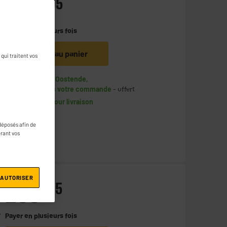
599
€
95
e
Payer en
plusieurs fois
Ajouter au panier
qui traitent vos
Disponible à Oostende,
5 jours après votre commande
- offert
Disponible pour livraison
déposés afin de
érant vos
 AUTORISER
299
€
95
+
Payer en
plusieurs fois