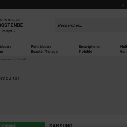
Jo
otre magasin :
OOSTENDE
Changer
 électro
Petit électro
Smartphone,
Mul
ne
Beauté, Ménage
Mobilité
Gam
one reconditionné
produits)
SAMSUNG
DITIONNÉ