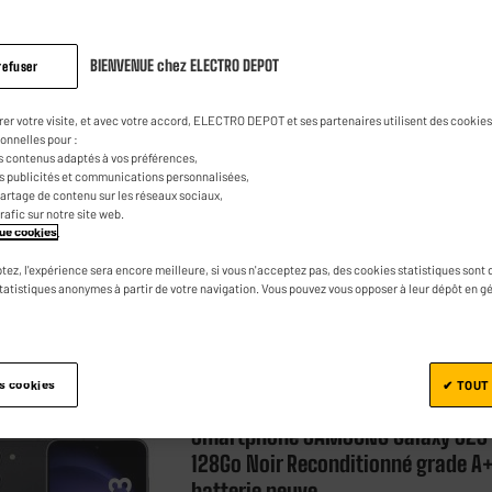
Smartphone SAMSUNG Galaxy S24
256Go Mauve Reconditionné grad
BIENVENUE chez ELECTRO DEPOT
refuser
éco
rer votre visite, et avec votre accord, ELECTRO DEPOT et ses partenaires utilisent des cookies 
Ecran : 6,2", Dynamic AMOLED, 2340 x
onnelles pour :
1080p FHD+
s contenus adaptés à vos préférences,
es publicités et communications personnalisées,
Processeur : 3,39 Ghz Octo-Core, RAM 12
e partage de contenu sur les réseaux sociaux,
Capacité de la batterie (mAh) : 5000 mAh
trafic sur notre site web.
ique cookies
.
tez, l'expérience sera encore meilleure, si vous n'acceptez pas, des cookies statistiques sont 
statistiques anonymes à partir de votre navigation. Vous pouvez vous opposer à leur dépôt en g
Comparer
es cookies
✔ TOUT
SAMSUNG
DITIONNÉ
Smartphone SAMSUNG Galaxy S23
128Go Noir Reconditionné grade A
batterie neuve