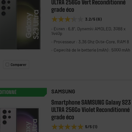
ULTRA 256Go Vert Reconditionné
grade éco
★★★★★
★★★★★
3.2
/5
(
6
)
Ecran : 6,8", Dynamic AMOLED, 3088 x
1440p
Processeur : 3,36 Ghz Octa-Core, RAM 8
Capacité de la batterie (mAh) : 5000 mAh
Comparer
SAMSUNG
DITIONNÉ
Smartphone SAMSUNG Galaxy S23
ULTRA 256Go Violet Reconditionné
grade éco
★★★★★
★★★★★
5
/5
(
1
)