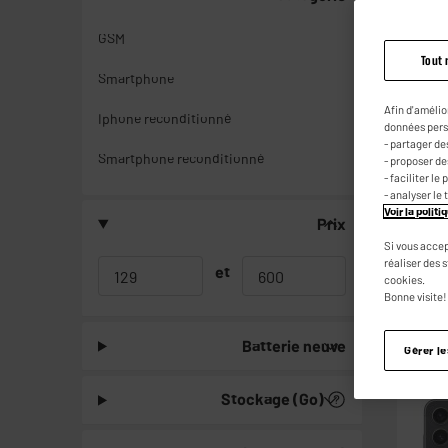
GSM
Tout 
Smartphone
Afin d'amélio
Iphone reconditionné
données pers
- partager de
Smartphone reconditionné
- proposer d
- faciliter l
- analyser le 
Voir la polit
Prix
Si vous accep
réaliser des 
et
cookies.
Bonne visite!
Batterie neuve
Gérer l
RECON
Stockage (Go)