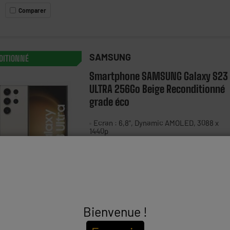
Comparer
SAMSUNG
DITIONNÉ
Smartphone SAMSUNG Galaxy S23
ULTRA 256Go Beige Reconditionné
grade éco
Ecran : 6,8", Dynamic AMOLED, 3088 x
1440p
Processeur : 3,36 Ghz Octa-Core, RAM 8
Capacité de la batterie (mAh) : 5000 mAh
Comparer
Bienvenue !