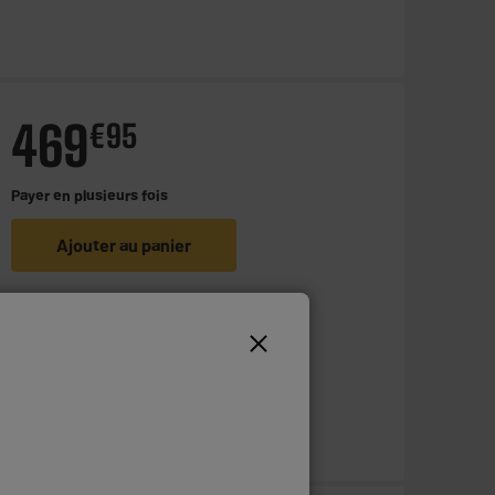
469
€
95
Payer en
plusieurs fois
Ajouter au panier
Disponible à Oostende,
5 jours après votre commande
- offert
Disponible pour livraison