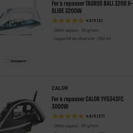
Fer à repasser TAURUS BALI 3200 X-
SLIDE 3200W
★★★★★
★★★★★
4.5
/5
(
2
)
Débit vapeur : 45 g/min
Capacité du réservoir : 350 ml
Comparer
CALOR
Fer à repasser CALOR YY5343FC
3000W
★★★★★
★★★★★
4.6
/5
(
27
)
Débit vapeur : 50 g/min