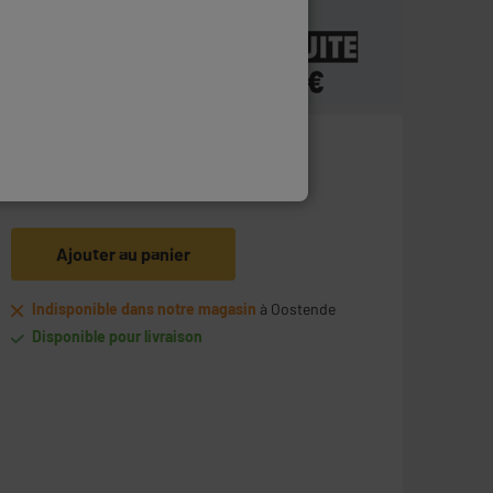
22
€
95
Ajouter au panier
Indisponible dans notre magasin
à Oostende
Disponible pour livraison