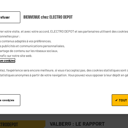
BIENVENUE chez ELECTRO DEPOT
refuser
HIGH ONE : LE PRIX LE + BAS
NS CHER
Fer à repasser HIGH ONE HO-IF2000
rer votre visite, et avec votre accord, ELECTRO DEPOT et ses partenaires utilisent des cookies 
onnelles pour :
★★★★★
★★★★★
4.3
/5
(
161
)
s contenus adaptés à vos préférences,
es publicités et communications personnalisées,
Débit vapeur : 15 g/min
e partage de contenu sur les réseaux sociaux,
trafic sur notre site web.
Capacité du réservoir : 210 ml
ique cookies
.
tez, l'expérience sera encore meilleure, si vous n'acceptez pas, des cookies statistiques sont 
statistiques anonymes à partir de votre navigation. Vous pouvez vous opposer à leur dépôt en g
Comparer
es cookies
✔ TOUT
VALBERG : LE RAPPORT
CTRODEPOT