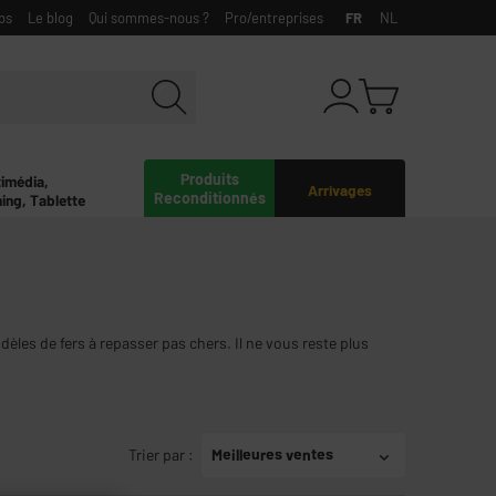
bs
Le blog
Qui sommes-nous ?
Pro/entreprises
FR
NL
Produits
timédia,
Arrivages
Reconditionnés
ing, Tablette
èles de fers à repasser pas chers. Il ne vous reste plus
Trier par
:
Meilleures ventes