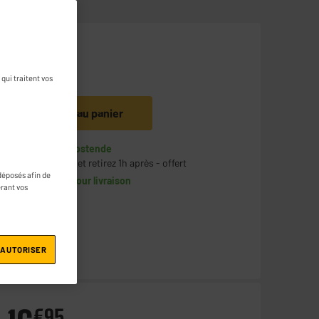
8
€
95
qui traitent vos
Ajouter au panier
En stock à Oostende
Commandez et retirez 1h après - offert
déposés afin de
Disponible pour livraison
érant vos
 AUTORISER
€
95