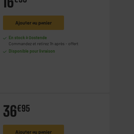
16
Ajouter au panier
En stock à Oostende
Commandez et retirez 1h après - offert
Disponible pour livraison
36
€
95
Ajouter au panier