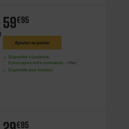
59
€
95
W
Ajouter au panier
Disponible à Oostende,
5 jours après votre commande
- offert
Disponible pour livraison
29
€
95