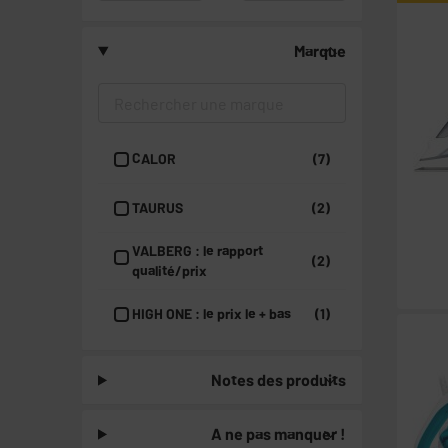
Marque
CALOR
(7)
TAURUS
(2)
VALBERG : le rapport
(2)
qualité/prix
HIGH ONE : le prix le + bas
(1)
Notes des produits
A ne pas manquer !