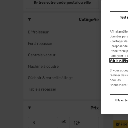
Entrez votre code postal ou ville
Tout 
Catégorie
LE MOI
Afin d'amélio
Défroisseur
données pers
- partager de
Fer à repasser
- proposer d
- faciliter l
Centrale vapeur
- analyser le 
Voir la polit
Machine à coudre
Si vous accep
réaliser des 
Séchoir & corbeille à linge
cookies.
Bonne visite!
Table à repasser
Gérer l
Prix
et
BY ELE