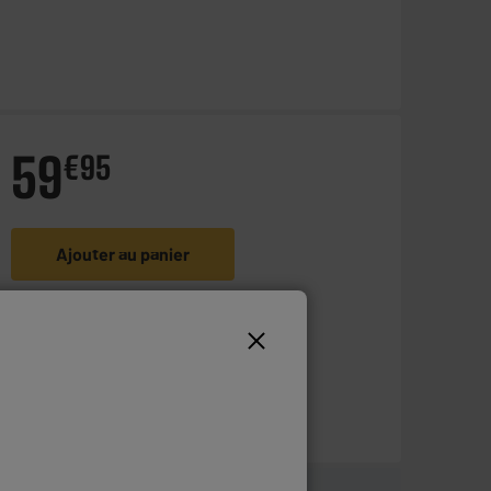
59
€
95
Ajouter au panier
En stock à Oostende
Commandez et retirez 1h après - offert
Disponible pour livraison