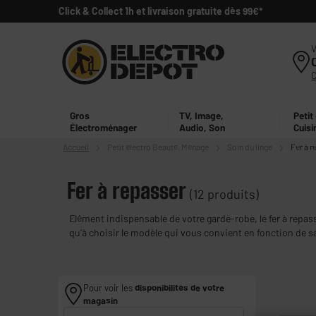
Click & Collect 1h et livraison gratuite dès 99€*
V
Gros
TV, Image,
Petit
Électroménager
Audio, Son
Cuisi
Accueil
Petit électro
Beauté, Ménage
Soin du linge
Fer à r
Fer à repasser
(12 produits)
Elément indispensable de votre garde-robe, le fer à repas
qu'à choisir le modèle qui vous convient en fonction de sa
Pour voir les
disponibilités de votre
magasin