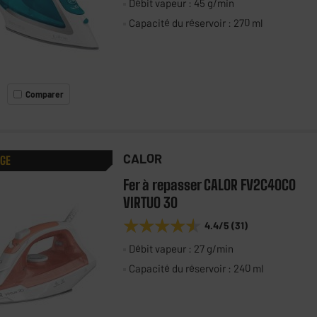
Débit vapeur : 45 g/min
Capacité du réservoir : 270 ml
Comparer
CALOR
AGE
Fer à repasser CALOR FV2C40C0
VIRTUO 30
★★★★★
★★★★★
4.4
/5
(
31
)
Débit vapeur : 27 g/min
Capacité du réservoir : 240 ml