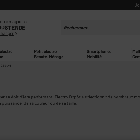
Jo
otre magasin :
OOSTENDE
Changer
 électro
Petit électro
Smartphone,
Mul
ne
Beauté, Ménage
Mobilité
Gam
epasser
ser se doit d'être performant. Electro Dépôt a sélectionné de nombreux mod
 puissance, de sa couleur ou de sa taille.