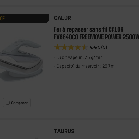
CALOR
AGE
Fer à repasser sans fil CALOR
FV6640C0 FREEMOVE POWER 2500
★★★★★
★★★★★
4.4
/5
(
5
)
Débit vapeur : 35 g/min
Capacité du réservoir : 250 ml
Comparer
TAURUS