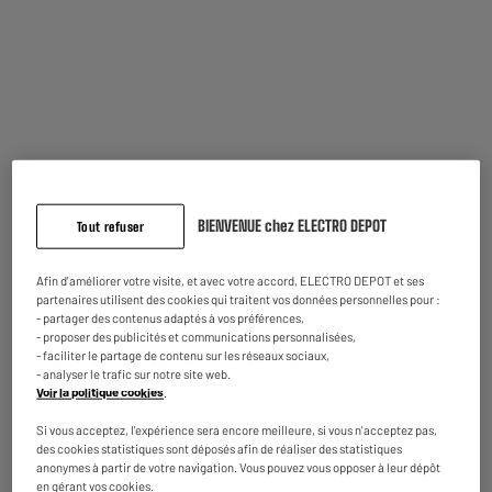
14
€
95
En stock à Oostende
★★★★★
★★★★★
Commandez et retirez 1h après - offert
4.5
/5
(
26
)
Disponible pour livraison
Batterie ARTHUR MARTIN 10 pièces céramique
BIENVENUE chez ELECTRO DEPOT
Tout refuser
Compatibilité : Tous Feux Dont Induction
Diamètre :
Afin d'améliorer votre visite, et avec votre accord, ELECTRO DEPOT et ses
partenaires utilisent des cookies qui traitent vos données personnelles pour :
69
€
95
- partager des contenus adaptés à vos préférences,
★★★★★
★★★★★
- proposer des publicités et communications personnalisées,
- faciliter le partage de contenu sur les réseaux sociaux,
4.5
/5
(
54
)
Disponible à Oostende,
- analyser le trafic sur notre site web.
5 jours après votre commande
- offert
Voir la politique cookies
.
Disponible pour livraison
Si vous acceptez, l'expérience sera encore meilleure, si vous n'acceptez pas,
des cookies statistiques sont déposés afin de réaliser des statistiques
anonymes à partir de votre navigation. Vous pouvez vous opposer à leur dépôt
en gérant vos cookies.
BY ELECTRODEPOT