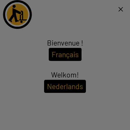
Click & Collect 1h et livraison gratuite dès 99€*
NL
Menu
Bienvenue !
Casserole, poêle
Français
(61 produits)
POÊLE, CASSEROLE
AUTOCUISEUR
Welkom!
Nederlands
Pour voir les
disponibilités de votre magasin
Entrez votre code postal ou ville
Filtrer
Trier