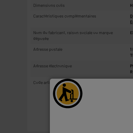
Dimensions colis
H
Caractéristiques complémentaires
D
E
Nom du fabricant, raison sociale ou marque
E
déposée
Adresse postale
1
T
Adresse électronique
P
R
Code article
9
Besoin d'informations 
Télécharger la notic