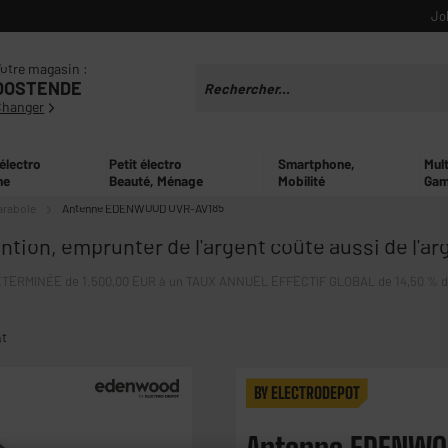
Jo
otre magasin :
OOSTENDE
Changer
 électro
Petit électro
Smartphone,
Mul
ne
Beauté, Ménage
Mobilité
Gam
arabole
Antenne EDENWOOD UVR-AV185
ntion, emprunter de l'argent coûte aussi de l'ar
ERMINÉE de 1.500,00 EUR à un TAUX ANNUEL EFFECTIF GLOBAL de 14,50 % dont 
nt
BY ELECTRODEPOT