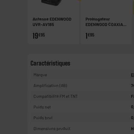
Antenne EDENWOOD
Prolongateur
UVR-AV185
EDENWOOD COAXIAL
9,52 M/F-M
19
1
€95
€95
Caractéristiques
Marque
E
Amplification (dB)
7
Compatibilité FM et TNT
F
Poids net
0
Poids brut
0
Dimensions produit
H