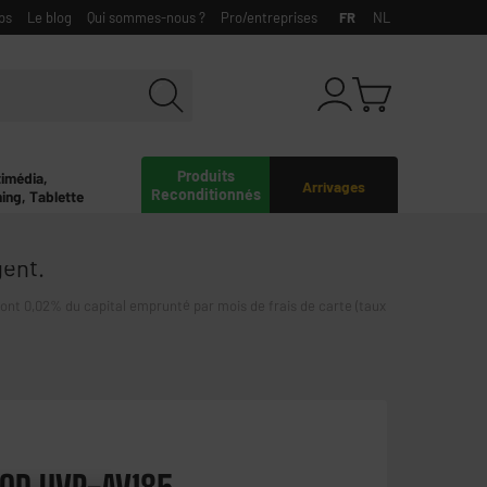
bs
Le blog
Qui sommes-nous ?
Pro/entreprises
FR
NL
Produits
timédia,
Arrivages
Reconditionnés
ing, Tablette
gent.
0,02% du capital emprunté par mois de frais de carte (taux