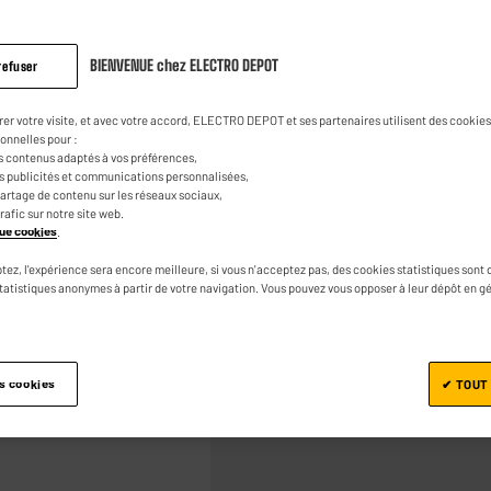
Antenne EDENWO
3.8
(246)
Pose
Lire
246
BIENVENUE chez ELECTRO DEPOT
refuser
19
€
95
avis.
Lien
sur
rer votre visite, et avec votre accord, ELECTRO DEPOT et ses partenaires utilisent des cookies 
la
0
€
30
onnelles pour :
Dont
même
s contenus adaptés à vos préférences,
page.
es publicités et communications personnalisées,
e partage de contenu sur les réseaux sociaux,
trafic sur notre site web.
ique cookies
.
tez, l'expérience sera encore meilleure, si vous n'acceptez pas, des cookies statistiques sont 
statistiques anonymes à partir de votre navigation. Vous pouvez vous opposer à leur dépôt en g
Ajouter au panier
es cookies
✔ TOUT