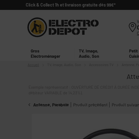
Click & Collect 1h et livraison gratuite dès 99€*
V
Gros
TV, Image,
Petit
Électroménager
Audio, Son
Cuisi
Accueil
TV, Image,
Audio, Son
Accessoires TV
Antenne, P
Atte
Exemple représentatif : OUVERTURE DE CRÉDIT À DURÉE INDÉT
débiteur VARIABLE de 14,23%).
Antenne, Parabole
Produit précédent
Produit suiva