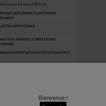
 27,4 cm x L 6,5 cm x P 20,3 cm
écouvrir notre Marque et nos Produits
denwood
LECTRO DEPOT FRANCE
 ROUTE DE VENDEVILLE 59155 FACHES
HUMESNIL
RODUCTSUPPORT@CONTACT.ELECTRODEPOT.F
61244
complémentaires ?
e d'utilisation
Bienvenue !