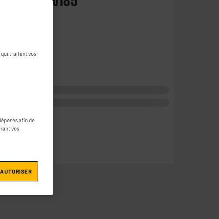
OD UVR-AV185
r une question
qui traitent vos
déposés afin de
érant vos
 AUTORISER