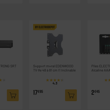
BY ELECTRODEPOT
STRONG SRT
Support mural EDENWOOD
Piles ELEC
TV de 48 à 81 cm I1 Inclinable
Alcaline AAA
★★
★★
★★★★★
★★★★★
★
★
4.3
17
2
€95
€45