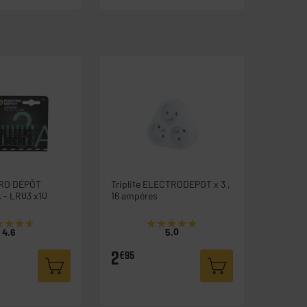
TRO DÉPÔT
Triplite ELECTRODEPOT x 3 ,
 - LR03 x10
16 ampères
★★★★
★★★★
★★★★★
★★★★★
4.6
5.0
2
€95