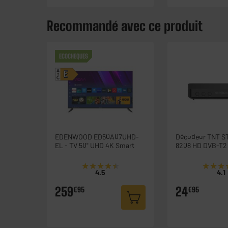
Recommandé avec ce produit
ECOCHEQUES
A
E
G
EDENWOOD ED50A07UHD-
Décodeur TNT 
EL - TV 50" UHD 4K Smart
8208 HD DVB-T2
★★★★★
★★★★★
★★★
★★★
4.5
4.1
259
24
€95
€95