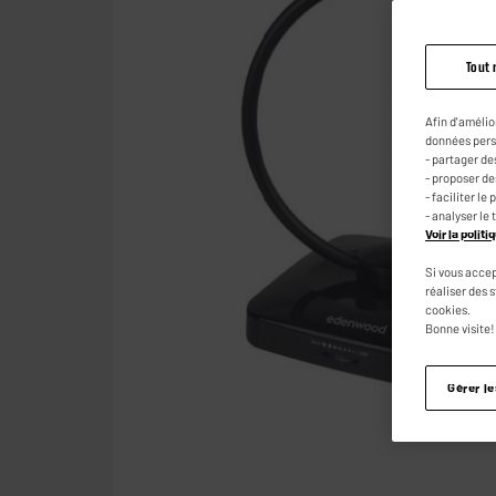
Tout 
Afin d'amélio
données pers
- partager de
- proposer d
- faciliter l
- analyser le 
Voir la polit
Si vous accep
réaliser des 
cookies.
Bonne visite!
Gérer l