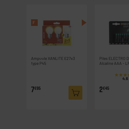
F
Ampoule XANLITE E27x3
Piles ELECTRO 
type P45
Alcaline AAA - L
★★★
★★★
4.6
7
2
€95
€45