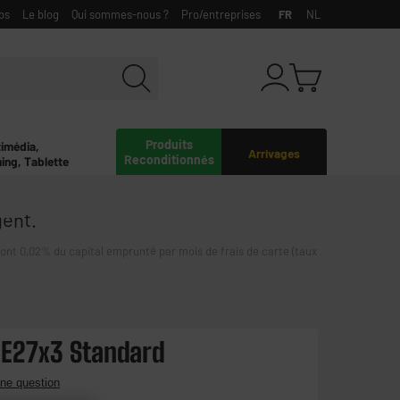
bs
Le blog
Qui sommes-nous ?
Pro/entreprises
FR
NL
Produits
timédia,
Arrivages
Reconditionnés
ing, Tablette
gent.
0,02% du capital emprunté par mois de frais de carte (taux
 E27x3 Standard
ne question