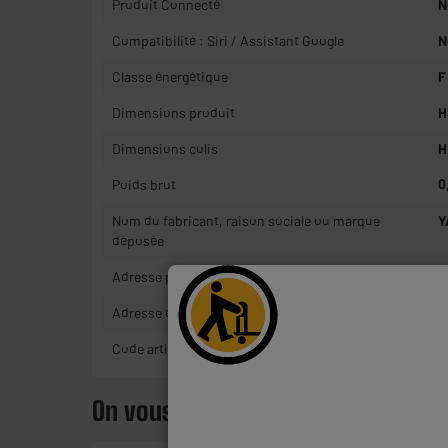
Produit Connecté
N
Compatibilité : Siri / Assistant Google
N
Classe énergétique
F
Dimensions produit
H
Dimensions colis
H
Poids brut
0
Nom du fabricant, raison sociale ou marque
Y
déposée
Adresse postale
9
Adresse électronique
C
Code article
1
On vous propose aussi