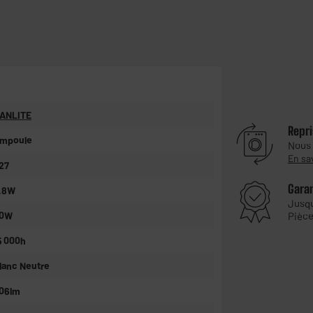
ANLITE
Repri
mpoule
Nous
En sa
27
Gara
,8W
Jusq
0W
Pièce
5 000h
lanc Neutre
06lm