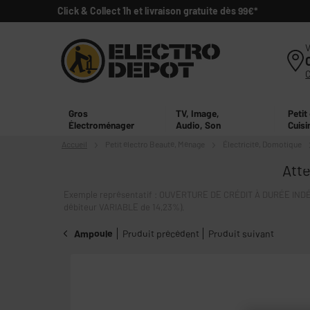
Click & Collect 1h et livraison gratuite dès 99€*
V
Gros
TV, Image,
Petit
Électroménager
Audio, Son
Cuisi
Accueil
Petit électro
Beauté, Ménage
Électricité, Domotique
Atte
Exemple représentatif : OUVERTURE DE CRÉDIT À DURÉE INDÉT
débiteur VARIABLE de 14,23%).
Ampoule
Produit précédent
Produit suivant