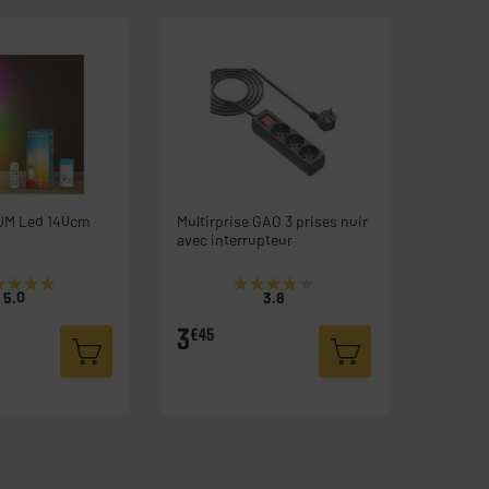
UM Led 140cm
Multirprise GAO 3 prises noir
avec interrupteur
★★★★
★★★★
★★★★★
★★★★★
5.0
3.8
3
€45