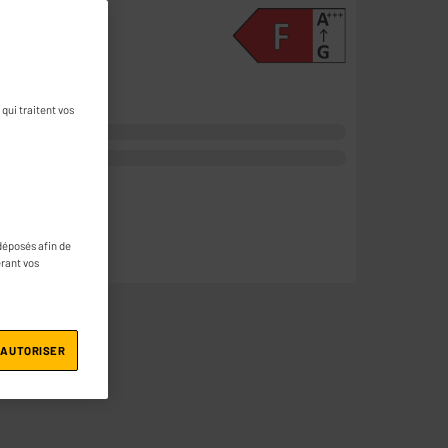
qui traitent vos
déposés afin de
érant vos
 AUTORISER