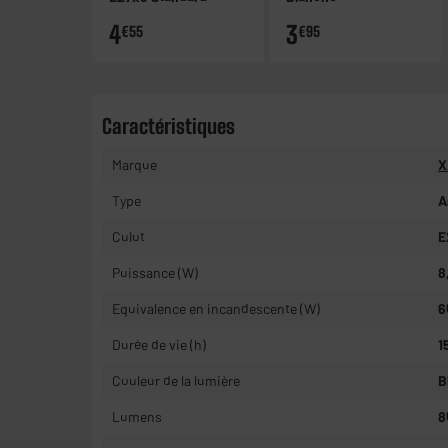
4
3
€55
€95
Caractéristiques
Marque
X
Type
A
Culot
E
Puissance (W)
8
Equivalence en incandescente (W)
6
Durée de vie (h)
1
Couleur de la lumière
B
Lumens
8