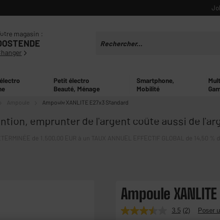
Jo
otre magasin :
OOSTENDE
Changer
 électro
Petit électro
Smartphone,
Mul
ne
Beauté, Ménage
Mobilité
Gam
Ampoule
Ampoule XANLITE E27x3 Standard
ntion, emprunter de l'argent coûte aussi de l'ar
ERMINÉE de 1.500,00 EUR à un TAUX ANNUEL EFFECTIF GLOBAL de 14,50 % dont 
Ampoule XANLITE
3.5
(2)
Poser u
Lire