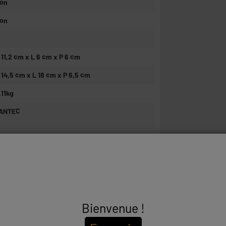
on
on
 11,2 cm x L 6 cm x P 6 cm
 14,5 cm x L 18 cm x P 6,5 cm
,11kg
ANTEC
2 BD VICTOR HUGO 92110 CLICHY
ONTACT@XANLITE-GROUP.COM
0007117
Bienvenue !