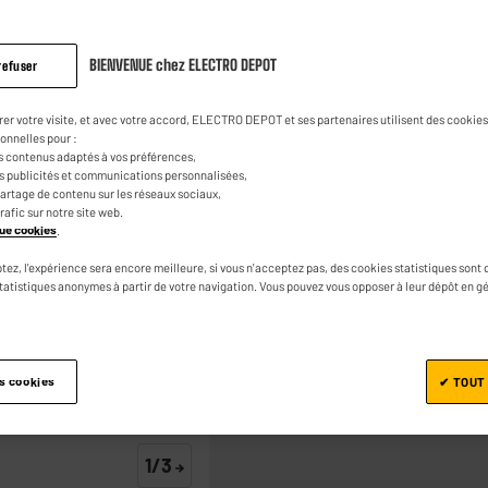
2
4
avis.
€
55
Lien
sur
BIENVENUE chez ELECTRO DEPOT
refuser
la
0
€
19
Dont
même
page.
rer votre visite, et avec votre accord, ELECTRO DEPOT et ses partenaires utilisent des cookies 
onnelles pour :
s contenus adaptés à vos préférences,
es publicités et communications personnalisées,
e partage de contenu sur les réseaux sociaux,
trafic sur notre site web.
ique cookies
.
Ajouter au panier
tez, l'expérience sera encore meilleure, si vous n'acceptez pas, des cookies statistiques sont 
statistiques anonymes à partir de votre navigation. Vous pouvez vous opposer à leur dépôt en g
es cookies
✔ TOUT
1/3