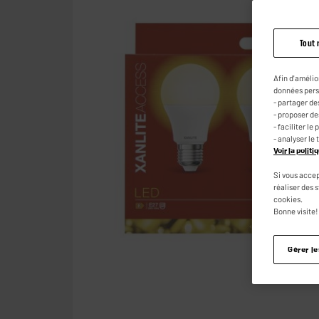
Tout 
Afin d'amélio
données pers
- partager de
- proposer d
- faciliter l
- analyser le 
Voir la polit
Si vous accep
réaliser des 
cookies.
Bonne visite!
Gérer l