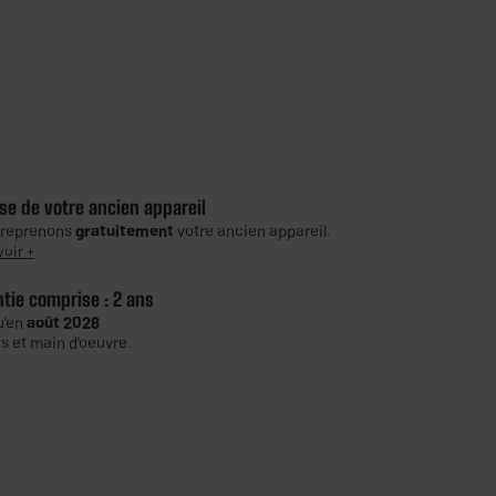
se de votre ancien appareil
 reprenons
gratuitement
votre ancien appareil.
voir +
ntie comprise :
2 ans
u'en
août 2028
s et main d'oeuvre.