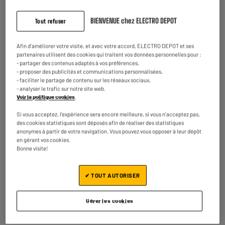
BIENVENUE chez ELECTRO DEPOT
Tout refuser
Afin d'améliorer votre visite, et avec votre accord, ELECTRO DEPOT et ses
partenaires utilisent des cookies qui traitent vos données personnelles pour :
- partager des contenus adaptés à vos préférences,
Souvent achetés ensemble
- proposer des publicités et communications personnalisées,
- faciliter le partage de contenu sur les réseaux sociaux,
- analyser le trafic sur notre site web.
Voir la politique cookies
.
Si vous acceptez, l'expérience sera encore meilleure, si vous n'acceptez pas,
des cookies statistiques sont déposés afin de réaliser des statistiques
anonymes à partir de votre navigation. Vous pouvez vous opposer à leur dépôt
en gérant vos cookies.
Bonne visite!
✔ TOUT AUTORISER
Pneu GYPI Tubeless
ANTIVOL TNB à clé
avec Gel 10" 60/70-6
150cm
Gérer les cookies
24
4
€95
€95