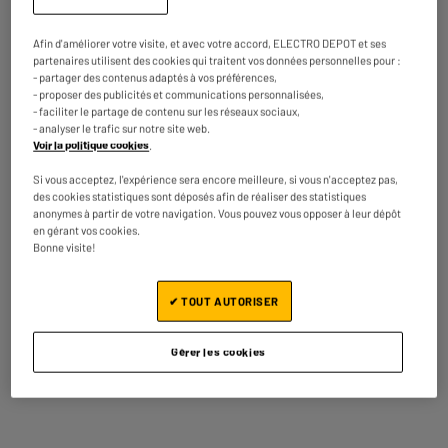
complémentaires
universel permet un gain
d’espace et une haute
Afin d'améliorer votre visite, et avec votre accord, ELECTRO DEPOT et ses
stabilité grâce à :
partenaires utilisent des cookies qui traitent vos données personnelles pour :
- partager des contenus adaptés à vos préférences,
- proposer des publicités et communications personnalisées,
- Une structure ultra-
- faciliter le partage de contenu sur les réseaux sociaux,
résistante en techno
- analyser le trafic sur notre site web.
polymère renforcée avec 4
Voir la politique cookies
.
bords rigides
Si vous acceptez, l'expérience sera encore meilleure, si vous n'acceptez pas,
- Une sangle de sécurité de 6
des cookies statistiques sont déposés afin de réaliser des statistiques
anonymes à partir de votre navigation. Vous pouvez vous opposer à leur dépôt
mètres avec une boucle
en gérant vos cookies.
métallique incluse
Bonne visite!
- La possibilité de solidariser
le kit au lave-linge avec des
✔ TOUT AUTORISER
vis si le top est en bois
Nom du fabricant, raison
MELICONI S.P.A.
Gérer les cookies
sociale ou marque déposée
Adresse postale
VIA MINGHETTI 10 –
GRANAROLO EMILIA 40057