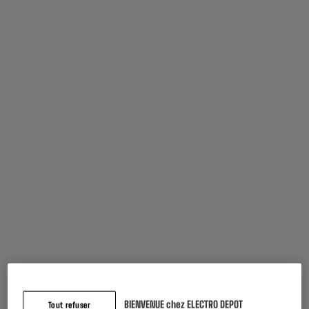
Caractéristiques
Marque
MELICONI
Type de produit
Kit de superposition
Utilisation
Superposer votre sèche-linge
sur un lave-linge
Compatible
Tout Type De Lave Linge Et
Sèche Linge Avec Ouverture
Par Hublot
Dimensions produit
H 8 cm x L 60 cm x P 55 cm
BIENVENUE chez ELECTRO DEPOT
Tout refuser
Caractéristiques
Le kit de superposition fixe