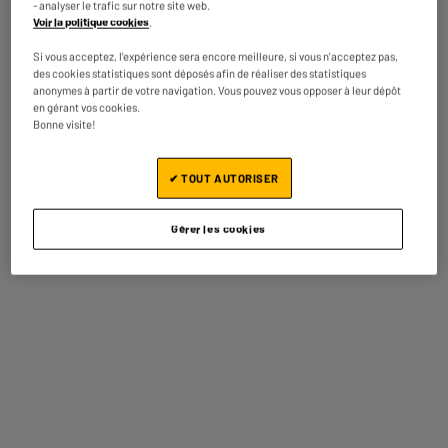
- analyser le trafic sur notre site web.
Voir la politique cookies
.
Si vous acceptez, l'expérience sera encore meilleure, si vous n'acceptez pas,
des cookies statistiques sont déposés afin de réaliser des statistiques
anonymes à partir de votre navigation. Vous pouvez vous opposer à leur dépôt
en gérant vos cookies.
1800 Watts
Bonne visite!
Permet une chauffe rapide de la semelle.
✔ TOUT AUTORISER
Gérer les cookies
0,18 Litres