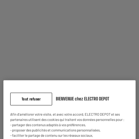
Découvrez notre Défroisseur CALOR DT8722C0 PURE
FORCE
BIENVENUE chez ELECTRO DEPOT
Tout refuser
35g/min
Afin d'améliorer votre visite, et avec votre accord, ELECTRO DEPOT et ses
partenaires utilisent des cookies qui traitent vos données personnelles pour :
Le débit vapeur de 35g/min offre la quantité de vapeur idéale pour éliminer les
- partager des contenus adaptés à vos préférences,
faux plis.
- proposer des publicités et communications personnalisées,
- faciliter le partage de contenu sur les réseaux sociaux,